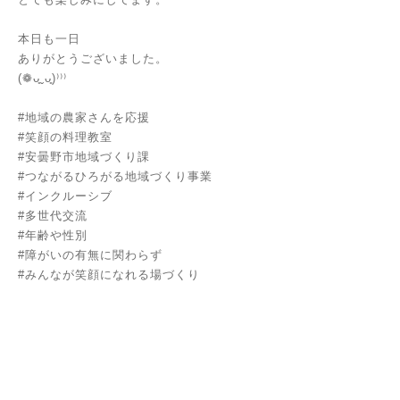
本日も一日
ありがとうございました。
(❁ᴗ͈ˬᴗ͈)⁾⁾⁾
#地域の農家さんを応援
#笑顔の料理教室
#安曇野市地域づくり課
#つながるひろがる地域づくり事業
#インクルーシブ
#多世代交流
#年齢や性別
#障がいの有無に関わらず
#みんなが笑顔になれる場づくり