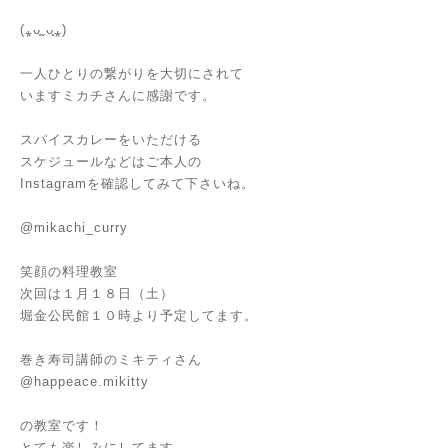
(⁎ᴗ͈ˬᴗ͈⁎)
一人ひとりの繋がりを大切にされて
いますミカチさんに感謝です。
スパイスカレーをいただける
スケジュールなどはご本人の
Instagramを確認してみて下さいね。
@mikachi_curry
笑顔の料理教室
次回は１月１８日（土）
堀金公民館１０時より予定してます。
巻き寿司講師のミキティさん
@happeace.mikitty
の教室です！
とても楽しみにしてます。