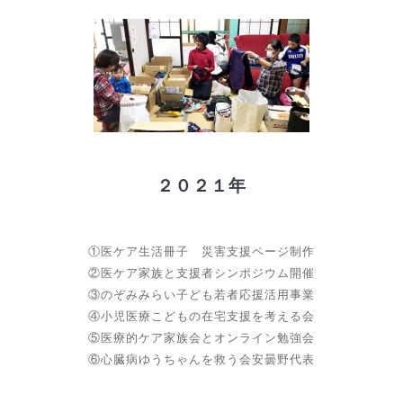
２０２１年
①医ケア生活冊子 災害支援ページ制作
②医ケア家族と支援者シンポジウム開催
③のぞみみらい子ども若者応援活用事業
④小児医療こどもの在宅支援を考える会
⑤医療的ケア家族会とオンライン勉強会
⑥心臓病ゆうちゃんを救う会安曇野代表