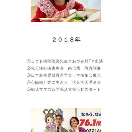
２０１８年
①こども病院院長先生とあづみ野FM出演
②先天性心疾患患者 南信州 写真詩展
③日本新生児成育医学会・学術集会展示
④心臓病と共に生きる 猪又竜氏講演会
⑤病児ママの就労就活支援活動スタート