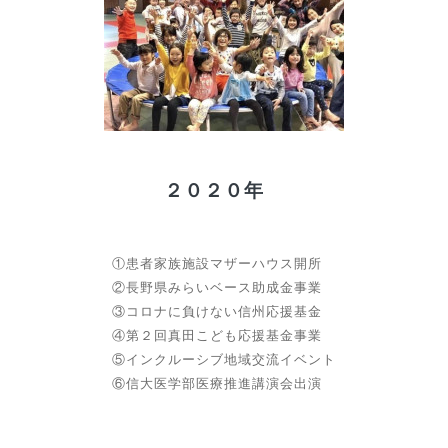
２０２０年
①患者家族施設マザーハウス開所
②長野県みらいベース助成金事業
③コロナに負けない信州応援基金
④第２回真田こども応援基金事業
⑤インクルーシブ地域交流イベント
⑥信大医学部医療推進講演会出演