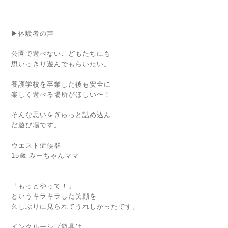
▶体験者の声
公園で遊べないこどもたちにも
思いっきり遊んでもらいたい。
養護学校を卒業した後も安全に
楽しく遊べる場所がほしい〜！
そんな思いをぎゅっと詰め込ん
だ遊び場です。
ウエスト症候群
15歳 みーちゃんママ
「もっとやって！」
というキラキラした笑顔を
久しぶりに見られてうれしかったです。
インクルーシブ遊具は