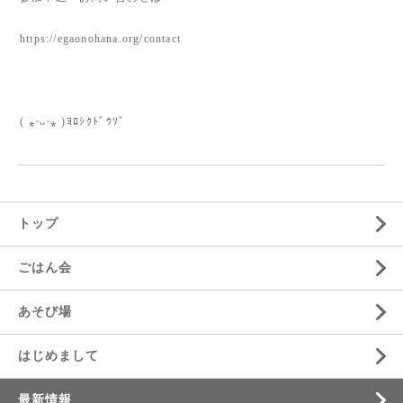
https://egaonohana.org/contact
( ⁎ᵕᴗᵕ⁎ )ﾖﾛｼｸﾄﾞｳｿﾞ
トップ
ごはん会
あそび場
はじめまして
最新情報