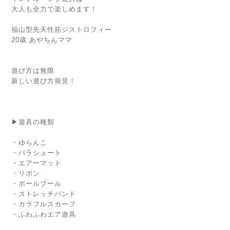
大人も全力で楽しめます！
福山型先天性筋ジストロフィー
20歳 あやちんママ
遊び方は無限
新しい遊び方発見！
▶遊具の種類
・ゆらんこ
・パラシュート
・エアーマット
・リボン
・ボールプール
・ストレッチバンド
・カラフルスカーフ
・ふわふわエア遊具