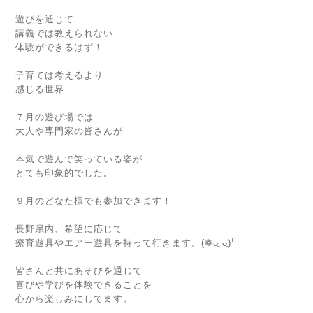
遊びを通じて
講義では教えられない
体験ができるはず！
子育ては考えるより
感じる世界
７月の遊び場では
大人や専門家の皆さんが
本気で遊んで笑っている姿が
とても印象的でした。
９月のどなた様でも参加できます！
長野県内、希望に応じて
療育遊具やエアー遊具を持って行きます。(❁ᴗ͈ˬᴗ͈)⁾⁾⁾
皆さんと共にあそびを通じて
喜びや学びを体験できることを
心から楽しみにしてます。