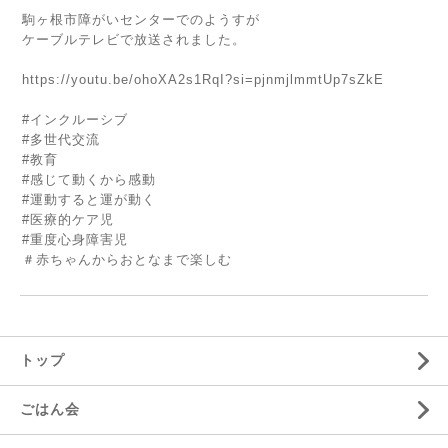
駒ヶ根市障がいセンターでのようすが
ケーブルテレビで放送されました。
https://youtu.be/ohoXA2s1RqI?si=pjnmjlmmtUp7sZkE
#インクルーシブ
#多世代交流
#教育
#感じて動くから感動
#運動すると運が動く
#医療的ケア児
#重度心身障害児
＃赤ちゃんからおとなまで楽しむ
トップ
ごはん会