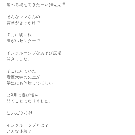
遊べる場を開きたーい(❁ᴗ͈ˬᴗ͈)⁾⁾⁾
そんなママさんの
言葉がきっかけで
７月に駒ヶ根
障がいセンターで
インクルーシブなあそび広場
開きました。
そこに来ていた
看護大学の先生が
学生にも体験してほしい！
と9月に遊び場を
開くことになりました。
(⁎ᴗ͈ˬᴗ͈⁎)ｳﾚｼｲﾅ
インクルーシブとは？
どんな体験？