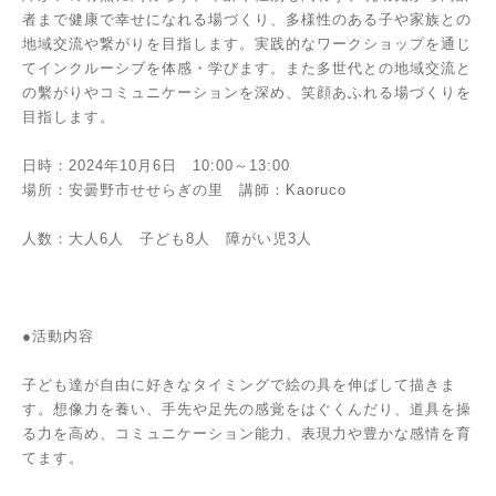
者まで健康で幸せになれる場づくり、多様性のある子や家族との
地域交流や繋がりを目指します。実践的なワークショップを通じ
てインクルーシブを体感・学びます。また多世代との地域交流と
の繫がりやコミュニケーションを深め、笑顔あふれる場づくりを
目指します。
日時：2024年10月6日 10:00～13:00
場所：安曇野市せせらぎの里 講師：Kaoruco
人数：大人6人 子ども8人 障がい児3人
●活動内容
子ども達が自由に好きなタイミングで絵の具を伸ばして描きま
す。想像力を養い、手先や足先の感覚をはぐくんだり、道具を操
る力を高め、コミュニケーション能力、表現力や豊かな感情を育
てます。