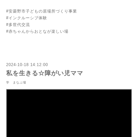
#安曇野市子どもの居場所づくり事業
#インクルーシブ体験
#多世代交流
#赤ちゃんからおとなが楽しい場
2024-10-18 14:12:00
私を生きる☆障がい児ママ
学 まなぶ場