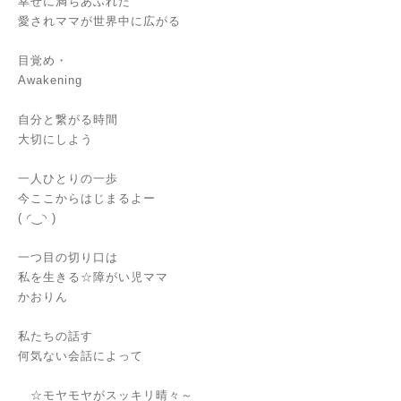
幸せに満ちあふれた
愛されママが世界中に広がる
目覚め・
Awakening
自分と繋がる時間
大切にしよう
一人ひとりの一歩
今ここからはじまるよー
( ◜‿◝ )
一つ目の切り口は
私を生きる☆障がい児ママ
かおりん
私たちの話す
何気ない会話によって
☆モヤモヤがスッキリ晴々～