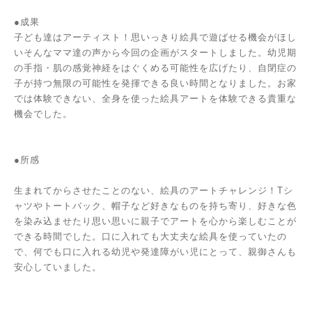
●成果
子ども達はアーティスト！思いっきり絵具で遊ばせる機会がほし
いそんなママ達の声から今回の企画がスタートしました。幼児期
の手指・肌の感覚神経をはぐくめる可能性を広げたり、自閉症の
子が持つ無限の可能性を発揮できる良い時間となりました。お家
では体験できない、全身を使った絵具アートを体験できる貴重な
機会でした。
●所感
生まれてからさせたことのない、絵具のアートチャレンジ！Tシ
ャツやトートバック、帽子など好きなものを持ち寄り、好きな色
を染み込ませたり思い思いに親子でアートを心から楽しむことが
できる時間でした。口に入れても大丈夫な絵具を使っていたの
で、何でも口に入れる幼児や発達障がい児にとって、親御さんも
安心していました。